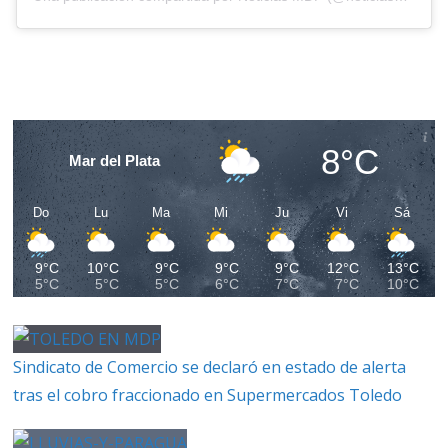
8°C
Mar del Plata
Do
Lu
Ma
Mi
Ju
Vi
Sá
9°C
10°C
9°C
9°C
9°C
12°C
13°C
5°C
5°C
5°C
6°C
7°C
7°C
10°C
Sindicato de Comercio se declaró en estado de alerta
tras el cobro fraccionado en Supermercados Toledo