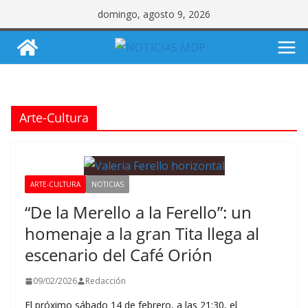
Saltar
domingo, agosto 9, 2026
al
contenido
Arte-Cultura
ARTE-CULTURA
NOTICIAS
“De la Merello a la Ferello”: un
homenaje a la gran Tita llega al
escenario del Café Orión
09/02/2026
Redacción
El próximo sábado 14 de febrero, a las 21:30, el