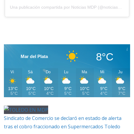
Una publicación compartida por Noticias MDP (@noticiasmdp)
8°C
Mar del Plata
Vi
Sá
Do
Lu
Ma
Mi
Ju
13°C
10°C
10°C
9°C
10°C
9°C
9°C
5°C
5°C
4°C
5°C
5°C
4°C
7°C
Sindicato de Comercio se declaró en estado de alerta
tras el cobro fraccionado en Supermercados Toledo