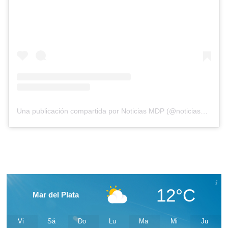
Una publicación compartida por Noticias MDP (@noticiasmdp)
12°C
Mar del Plata
Vi
Sá
Do
Lu
Ma
Mi
Ju