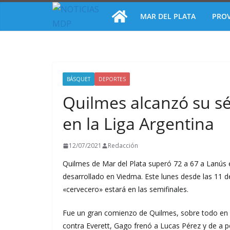
Saltar
MAR DEL PLATA
PROV
al
contenido
BÁSQUET
DEPORTES
Quilmes alcanzó su sé
en la Liga Argentina
12/07/2021
Redacción
Quilmes de Mar del Plata superó 72 a 67 a Lanús en
desarrollado en Viedma. Este lunes desde las 11 d
«cervecero» estará en las semifinales.
Fue un gran comienzo de Quilmes, sobre todo en e
contra Everett, Gago frenó a Lucas Pérez y de a p