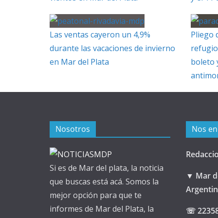
Las ventas cayeron un 4,9%
Pliego 
durante las vacaciones de invierno
refugio
en Mar del Plata
boleto 
antimo
Nosotros
Nos en
Redacci
Si es de Mar del plata, la noticia
▼ Mar de
que buscas está acá. Somos la
Argenti
mejor opción para que te
informes de Mar del Plata, la
☏ 2235