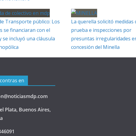
de Transporte público: Los
La querella solicitó medidas 
s se financiaran con el
prueba e inspecciones por
y se incluyó una cláusula
presuntas irregularidades en
nopólica
concesión del Minella
contras en
on@noticiasmdp.com
l Plata, Buenos Aires,
na
846091