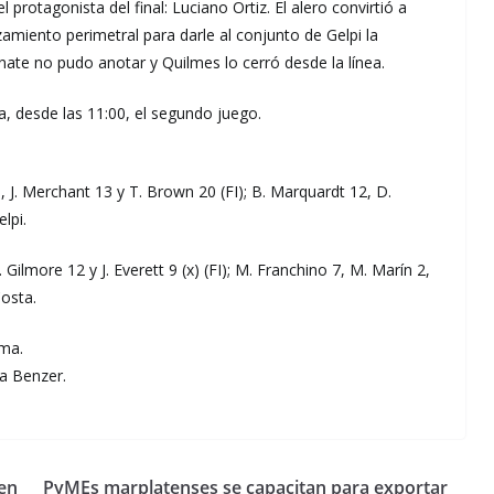
 protagonista del final: Luciano Ortiz. El alero convirtió a
zamiento perimetral para darle al conjunto de Gelpi la
ranate no pudo anotar y Quilmes lo cerró desde la línea.
na, desde las 11:00, el segundo juego.
1, J. Merchant 13 y T. Brown 20 (FI); B. Marquardt 12, D.
lpi.
. Gilmore 12 y J. Everett 9 (x) (FI); M. Franchino 7, M. Marín 2,
Costa.
dma.
ia Benzer.
en
PyMEs marplatenses se capacitan para exportar