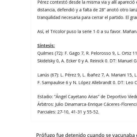
Pérez contestó desde la misma via y allí apareció el
distancia, defendió y a falta de 28” anotó otro lan
tranquilidad necesaria para cerrar el partido. El g
Así, el Tricolor puso la serie 1-0 a su favor. Maña
Síntesis:
Quilmes (72): F. Gago 7, R. Pelorosso 9, L. Ortiz 1
Skidelsky 0, A. Ecker 0 y A. Reinick 0. DT: Manuel Ge
Lanús (67): L. Pérez 9, L. Ibañez 7, A. Mariani 15, L
F. Sampaulise 6 y N. López Allebrandt 0. DT: Leo 
Estadio: “Ángel Cayetano Arias” de Deportivo Vie
Árbitros: Julio Dinamarca-Enrique Cáceres-Florenc
Parciales: 27-10, 41-31 y 55-52.
Prófugo fue detenido cuando se vacunaba 