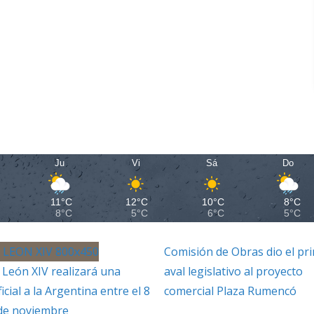
Ju
Vi
Sá
Do
11°C
12°C
10°C
8°C
8°C
5°C
6°C
5°C
Comisión de Obras dio el pr
 León XIV realizará una
aval legislativo al proyecto
ficial a la Argentina entre el 8
comercial Plaza Rumencó
 de noviembre