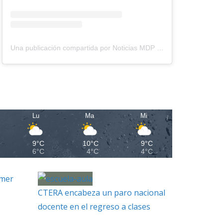
Una publicación compartida por Noticias MDP (@noticiasmdp)
Lu
Ma
Mi
9°C
10°C
9°C
6°C
4°C
4°C
imer
CTERA encabeza un paro nacional
docente en el regreso a clases