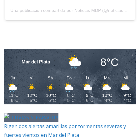
Una publicación compartida por Noticias MDP (@noticiasmdp)
8°C
Mar del Plata
Ju
Vi
Sá
Do
Lu
Ma
Mi
11°C
12°C
10°C
8°C
9°C
10°C
9°C
8°C
5°C
6°C
5°C
6°C
4°C
4°C
Rigen dos alertas amarillas por tormentas severas y
fuertes vientos en Mar del Plata