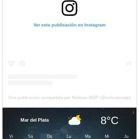
Ver esta publicación en Instagram
Una publicación compartida por Noticias MDP (@noticiasmdp)
8°C
Mar del Plata
Vi
Sá
Do
Lu
Ma
Mi
Ju