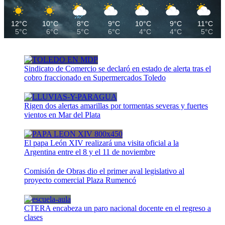
12°C
10°C
8°C
9°C
10°C
9°C
11°C
5°C
6°C
5°C
6°C
4°C
4°C
5°C
Sindicato de Comercio se declaró en estado de alerta tras el
cobro fraccionado en Supermercados Toledo
Rigen dos alertas amarillas por tormentas severas y fuertes
vientos en Mar del Plata
El papa León XIV realizará una visita oficial a la
Argentina entre el 8 y el 11 de noviembre
Comisión de Obras dio el primer aval legislativo al
proyecto comercial Plaza Rumencó
CTERA encabeza un paro nacional docente en el regreso a
clases