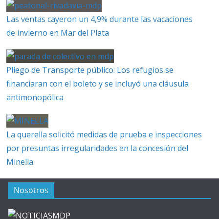
Las ventas cayeron un 4,9% durante las vacaciones
de invierno en Mar del Plata
Pliego de Transporte público: Los refugios se
financiaran con el boleto y se incluyó una cláusula
antimonopólica
La querella solicitó medidas de prueba e inspecciones
por presuntas irregularidades en la concesión del
Minella
Nosotros