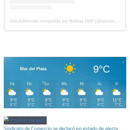
Una publicación compartida por Noticias MDP (@noticiasmdp)
9°C
Mar del Plata
Sá
Do
Lu
Ma
Mi
Ju
Vi
9°C
9°C
9°C
9°C
8°C
9°C
11°C
6°C
5°C
5°C
4°C
5°C
6°C
7°C
Sindicato de Comercio se declaró en estado de alerta