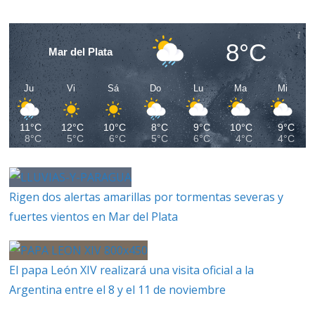
8°C
Mar del Plata
Ju
Vi
Sá
Do
Lu
Ma
Mi
11°C
12°C
10°C
8°C
9°C
10°C
9°C
8°C
5°C
6°C
5°C
6°C
4°C
4°C
Rigen dos alertas amarillas por tormentas severas y
fuertes vientos en Mar del Plata
El papa León XIV realizará una visita oficial a la
Argentina entre el 8 y el 11 de noviembre