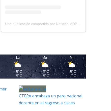
Una publicación compartida por Noticias MDP (@noticiasmdp)
Lu
Ma
Mi
8°C
9°C
8°C
6°C
6°C
7°C
imer
CTERA encabeza un paro nacional
docente en el regreso a clases