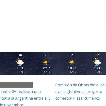
Ju
Vi
Sá
Do
10°C
12°C
10°C
10°C
8°C
5°C
6°C
5°C
Comisión de Obras dio el pr
 León XIV realizará una
aval legislativo al proyecto
ficial a la Argentina entre el 8
comercial Plaza Rumencó
 de noviembre