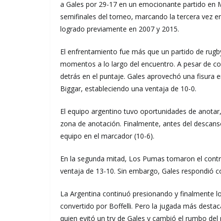
a Gales por 29-17 en un emocionante partido en M
semifinales del torneo, marcando la tercera vez en
logrado previamente en 2007 y 2015.
El enfrentamiento fue más que un partido de rugby
momentos a lo largo del encuentro. A pesar de co
detrás en el puntaje. Gales aprovechó una fisura e
Biggar, estableciendo una ventaja de 10-0.
El equipo argentino tuvo oportunidades de anotar,
zona de anotación. Finalmente, antes del descanso
equipo en el marcador (10-6).
En la segunda mitad, Los Pumas tomaron el control
ventaja de 13-10. Sin embargo, Gales respondió co
La Argentina continuó presionando y finalmente log
convertido por Boffelli. Pero la jugada más desta
quien evitó un try de Gales y cambió el rumbo del 