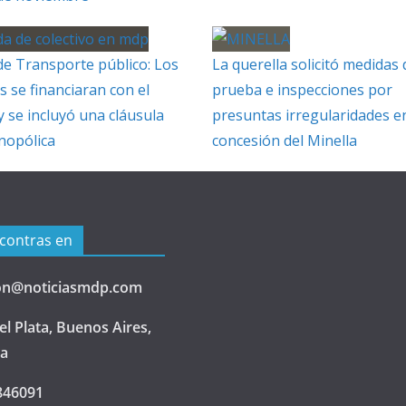
de Transporte público: Los
La querella solicitó medidas 
s se financiaran con el
prueba e inspecciones por
y se incluyó una cláusula
presuntas irregularidades en
nopólica
concesión del Minella
contras en
on@noticiasmdp.com
l Plata, Buenos Aires,
na
846091