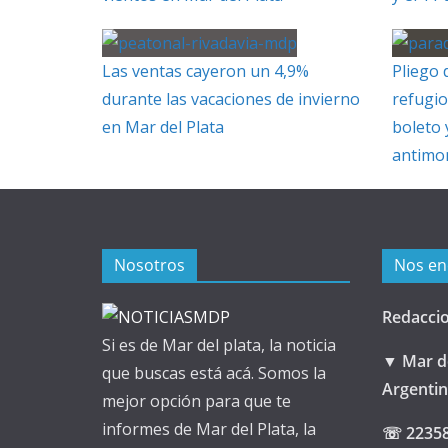
Las ventas cayeron un 4,9%
Pliego 
durante las vacaciones de invierno
refugio
en Mar del Plata
boleto 
antimo
Nosotros
Nos en
Redacci
Si es de Mar del plata, la noticia
▼ Mar de
que buscas está acá. Somos la
Argenti
mejor opción para que te
informes de Mar del Plata, la
☏ 2235