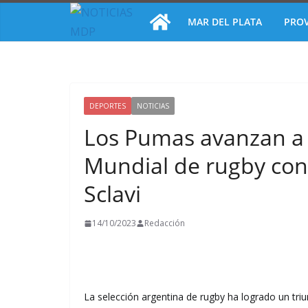
Saltar
MAR DEL PLATA
PROV
al
contenido
DEPORTES
NOTICIAS
Los Pumas avanzan a l
Mundial de rugby con
Sclavi
14/10/2023
Redacción
La selección argentina de rugby ha logrado un triu