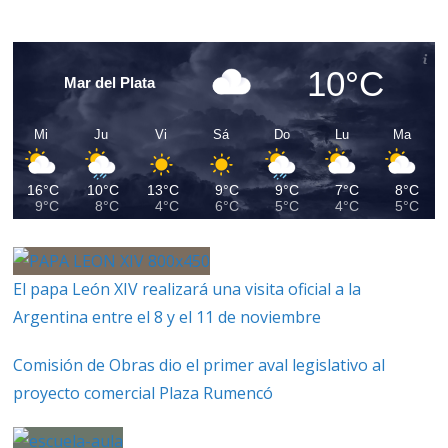
10°C
Mar del Plata
Mi
Ju
Vi
Sá
Do
Lu
Ma
16°C
10°C
13°C
9°C
9°C
7°C
8°C
9°C
8°C
4°C
6°C
5°C
4°C
5°C
El papa León XIV realizará una visita oficial a la
Argentina entre el 8 y el 11 de noviembre
Comisión de Obras dio el primer aval legislativo al
proyecto comercial Plaza Rumencó