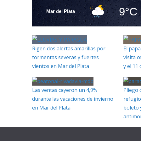
9°C
Mar del Plata
Rigen dos alertas amarillas por
El papa
tormentas severas y fuertes
visita o
vientos en Mar del Plata
y el 11
Las ventas cayeron un 4,9%
Pliego 
durante las vacaciones de invierno
refugio
en Mar del Plata
boleto 
antimo