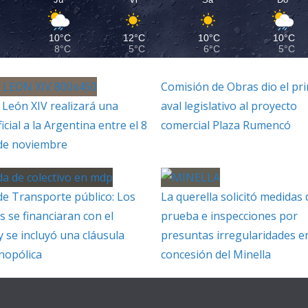
10°C
12°C
10°C
10°C
8°C
5°C
6°C
5°C
Comisión de Obras dio el pr
 León XIV realizará una
aval legislativo al proyecto
ficial a la Argentina entre el 8
comercial Plaza Rumencó
 de noviembre
de Transporte público: Los
La querella solicitó medidas 
s se financiaran con el
prueba e inspecciones por
y se incluyó una cláusula
presuntas irregularidades en
nopólica
concesión del Minella