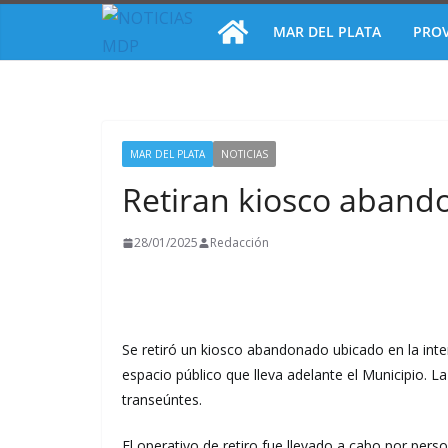
Saltar
MAR DEL PLATA
PROV
al
contenido
MAR DEL PLATA
NOTICIAS
Retiran kiosco abando
28/01/2025
Redacción
Se retiró un kiosco abandonado ubicado en la inter
espacio público que lleva adelante el Municipio. 
transeúntes.
El operativo de retiro fue llevado a cabo por pers