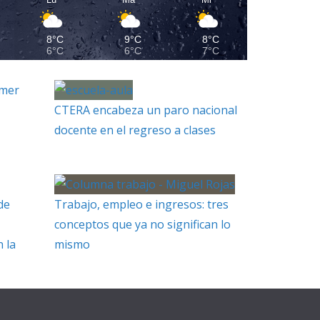
8°C
9°C
8°C
6°C
6°C
7°C
imer
CTERA encabeza un paro nacional
docente en el regreso a clases
de
Trabajo, empleo e ingresos: tres
conceptos que ya no significan lo
 la
mismo