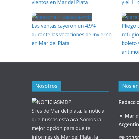
vientos en Mar del Plata
y el 11
Las ventas cayeron un 4,9%
Pliego 
durante las vacaciones de invierno
refugio
en Mar del Plata
boleto 
antimo
Nosotros
Nos en
Redacci
Si es de Mar del plata, la noticia
▼ Mar de
que buscas está acá. Somos la
Argenti
mejor opción para que te
informes de Mar del Plata, la
☏ 2235