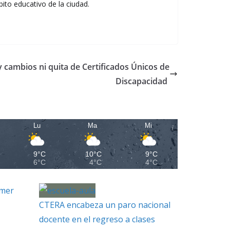
ito educativo de la ciudad.
 cambios ni quita de Certificados Únicos de
Discapacidad
Lu
Ma
Mi
9°C
10°C
9°C
6°C
4°C
4°C
imer
CTERA encabeza un paro nacional
docente en el regreso a clases