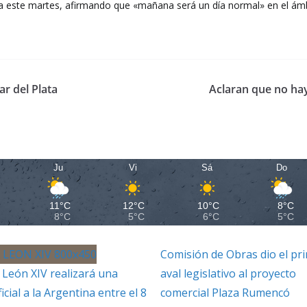
 a este martes, afirmando que «mañana será un día normal» en el ámb
r del Plata
Aclaran que no hay
Ju
Vi
Sá
Do
11°C
12°C
10°C
8°C
8°C
5°C
6°C
5°C
Comisión de Obras dio el pr
 León XIV realizará una
aval legislativo al proyecto
ficial a la Argentina entre el 8
comercial Plaza Rumencó