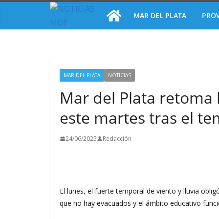
Saltar
MAR DEL PLATA
PROV
al
contenido
MAR DEL PLATA
NOTICIAS
Mar del Plata retoma 
este martes tras el t
24/06/2025
Redacción
El lunes, el fuerte temporal de viento y lluvia ob
que no hay evacuados y el ámbito educativo func