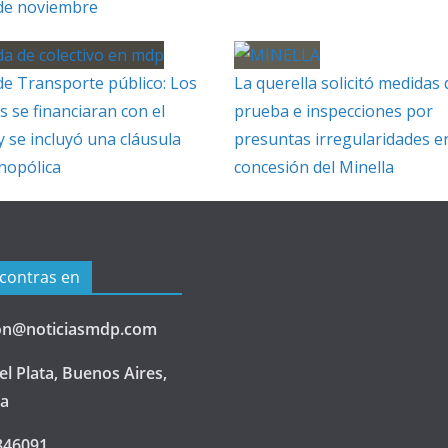
 de noviembre
de Transporte público: Los
La querella solicitó medidas 
s se financiaran con el
prueba e inspecciones por
y se incluyó una cláusula
presuntas irregularidades en
nopólica
concesión del Minella
contras en
on@noticiasmdp.com
l Plata, Buenos Aires,
na
846091