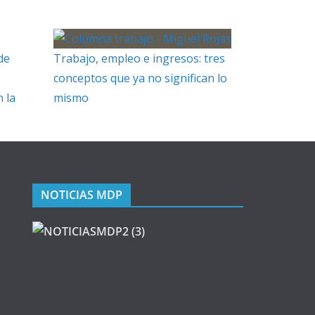
de
Trabajo, empleo e ingresos: tres
conceptos que ya no significan lo
 la
mismo
NOTICIAS MDP