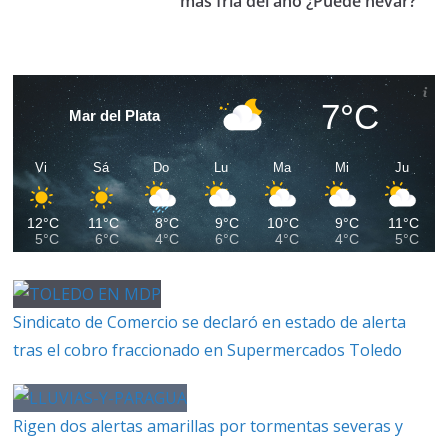
más fría del año ¿Puede nevar?
7°C
Mar del Plata
Vi
Sá
Do
Lu
Ma
Mi
Ju
12°C
11°C
8°C
9°C
10°C
9°C
11°C
5°C
6°C
4°C
6°C
4°C
4°C
5°C
Sindicato de Comercio se declaró en estado de alerta
tras el cobro fraccionado en Supermercados Toledo
Rigen dos alertas amarillas por tormentas severas y