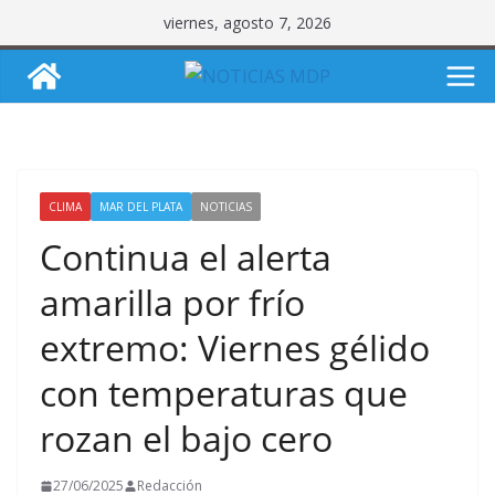
Saltar
viernes, agosto 7, 2026
al
contenido
CLIMA
MAR DEL PLATA
NOTICIAS
Continua el alerta
amarilla por frío
extremo: Viernes gélido
con temperaturas que
rozan el bajo cero
27/06/2025
Redacción