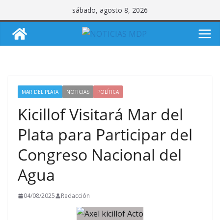
Saltar
sábado, agosto 8, 2026
al
contenido
MAR DEL PLATA
NOTICIAS
POLÍTICA
Kicillof Visitará Mar del
Plata para Participar del
Congreso Nacional del
Agua
04/08/2025
Redacción