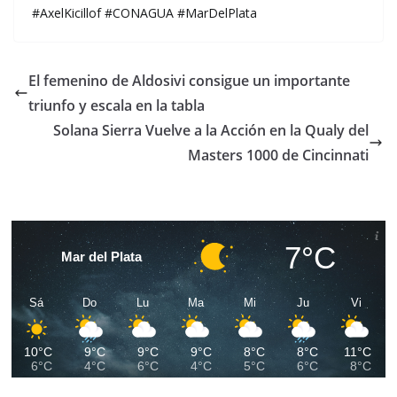
#AxelKicillof #CONAGUA #MarDelPlata
El femenino de Aldosivi consigue un importante
triunfo y escala en la tabla
Solana Sierra Vuelve a la Acción en la Qualy del
Masters 1000 de Cincinnati
7°C
Mar del Plata
Sá
Do
Lu
Ma
Mi
Ju
Vi
10°C
9°C
9°C
9°C
8°C
8°C
11°C
6°C
4°C
6°C
4°C
5°C
6°C
8°C