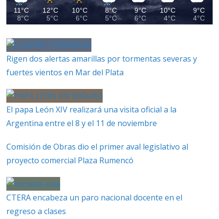
11°C
12°C
10°C
8°C
9°C
10°C
9°C
8°C
5°C
6°C
5°C
6°C
4°C
4°C
Rigen dos alertas amarillas por tormentas severas y
fuertes vientos en Mar del Plata
El papa León XIV realizará una visita oficial a la
Argentina entre el 8 y el 11 de noviembre
Comisión de Obras dio el primer aval legislativo al
proyecto comercial Plaza Rumencó
CTERA encabeza un paro nacional docente en el
regreso a clases