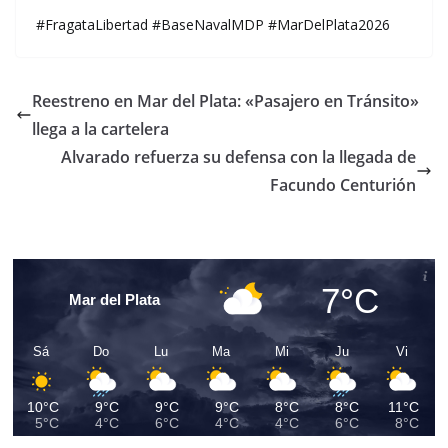
#FragataLibertad #BaseNavalMDP #MarDelPlata2026
Reestreno en Mar del Plata: «Pasajero en Tránsito»
llega a la cartelera
Alvarado refuerza su defensa con la llegada de
Facundo Centurión
7°C
Mar del Plata
Sá
Do
Lu
Ma
Mi
Ju
Vi
10°C
9°C
9°C
9°C
8°C
8°C
11°C
5°C
4°C
6°C
4°C
4°C
6°C
8°C