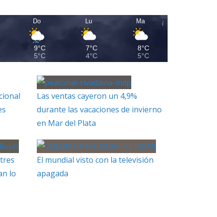
Do
Lu
Ma
9°C
7°C
8°C
5°C
4°C
5°C
cional
Las ventas cayeron un 4,9%
es
durante las vacaciones de invierno
en Mar del Plata
tres
El mundial visto con la televisión
an lo
apagada