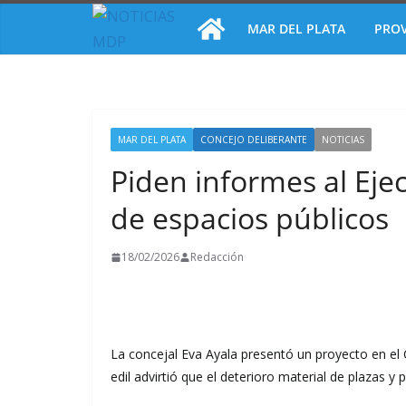
Saltar
MAR DEL PLATA
PROV
al
contenido
MAR DEL PLATA
CONCEJO DELIBERANTE
NOTICIAS
Piden informes al Ej
de espacios públicos
18/02/2026
Redacción
La concejal Eva Ayala presentó un proyecto en el
edil advirtió que el deterioro material de plazas y