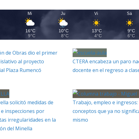
Mi
Ju
Vi
Sá
C
16°C
10°C
13°C
9°C
9°C
8°C
4°C
6°C
n de Obras dio el primer
gislativo al proyecto
CTERA encabeza un paro na
ial Plaza Rumencó
docente en el regreso a clas
ella solicitó medidas de
Trabajo, empleo e ingresos: 
e inspecciones por
conceptos que ya no signific
as irregularidades en la
mismo
ón del Minella