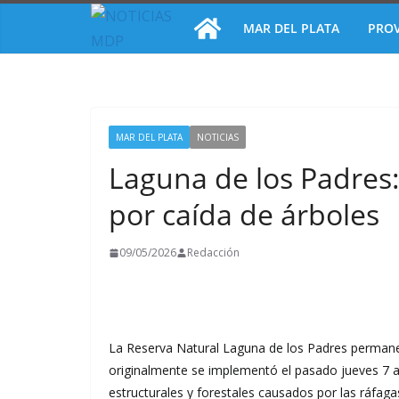
Saltar
MAR DEL PLATA
PROV
al
contenido
MAR DEL PLATA
NOTICIAS
Laguna de los Padres: 
por caída de árboles
09/05/2026
Redacción
La Reserva Natural Laguna de los Padres permane
originalmente se implementó el pasado jueves 7 an
estructurales y forestales causados por las ráfaga