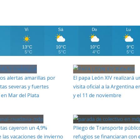
Vi
Sá
Do
Lu
13°C
10°C
10°C
9°C
5°C
5°C
4°C
5°C
os alertas amarillas por
El papa León XIV realizará u
as severas y fuertes
visita oficial a la Argentina e
 en Mar del Plata
y el 11 de noviembre
tas cayeron un 4,9%
Pliego de Transporte públic
 las vacaciones de invierno
refugios se financiaran con e