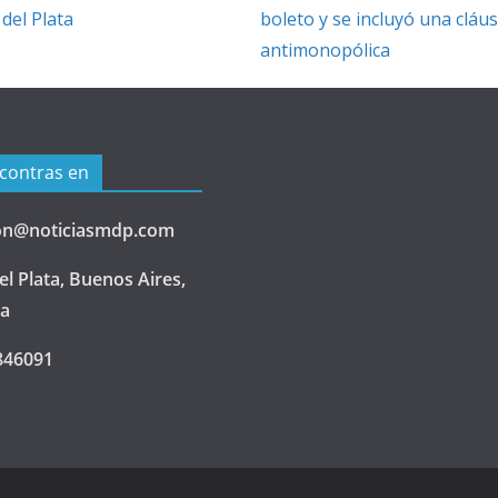
del Plata
boleto y se incluyó una cláu
antimonopólica
contras en
on@noticiasmdp.com
l Plata, Buenos Aires,
na
846091