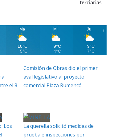
terciarias
Ma
Mi
Ju
10°C
9°C
9°C
5°C
4°C
7°C
Comisión de Obras dio el primer
na
aval legislativo al proyecto
ntre el 8
comercial Plaza Rumencó
o: Los
La querella solicitó medidas de
l
prueba e inspecciones por