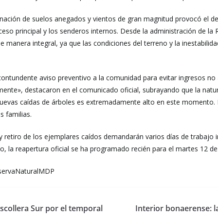
mbinación de suelos anegados y vientos de gran magnitud provocó el d
so principal y los senderos internos. Desde la administración de la 
manera integral, ya que las condiciones del terreno y la inestabilid
 contundente aviso preventivo a la comunidad para evitar ingresos no
amente», destacaron en el comunicado oficial, subrayando que la natu
uevas caídas de árboles es extremadamente alto en este momento. L
s familias.
 retiro de los ejemplares caídos demandarán varios días de trabajo i
, la reapertura oficial se ha programado recién para el martes 12 d
servaNaturalMDP
Escollera Sur por el temporal
Interior bonaerense: 