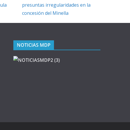
sula
presuntas irregularidades en la
concesión del Minella
NOTICIAS MDP