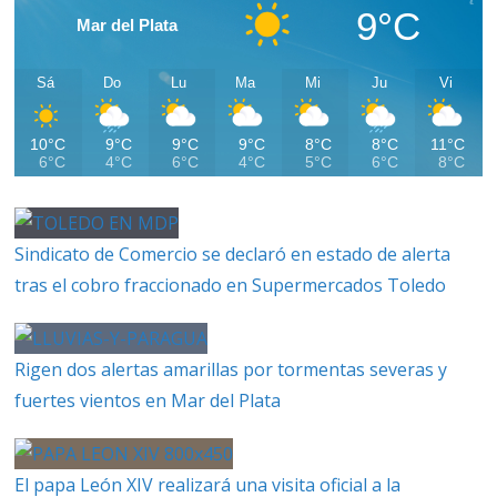
9°C
Mar del Plata
Sá
Do
Lu
Ma
Mi
Ju
Vi
10°C
9°C
9°C
9°C
8°C
8°C
11°C
6°C
4°C
6°C
4°C
5°C
6°C
8°C
Sindicato de Comercio se declaró en estado de alerta
tras el cobro fraccionado en Supermercados Toledo
Rigen dos alertas amarillas por tormentas severas y
fuertes vientos en Mar del Plata
El papa León XIV realizará una visita oficial a la