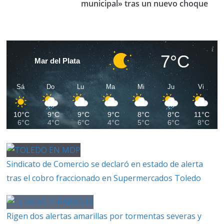
municipal» tras un nuevo choque
7°C
Mar del Plata
Sá
Do
Lu
Ma
Mi
Ju
Vi
10°C
9°C
9°C
9°C
8°C
8°C
11°C
6°C
4°C
6°C
4°C
5°C
6°C
8°C
Sindicato de Comercio se declaró en estado de alerta
tras el cobro fraccionado en Supermercados Toledo
Rigen dos alertas amarillas por tormentas severas y