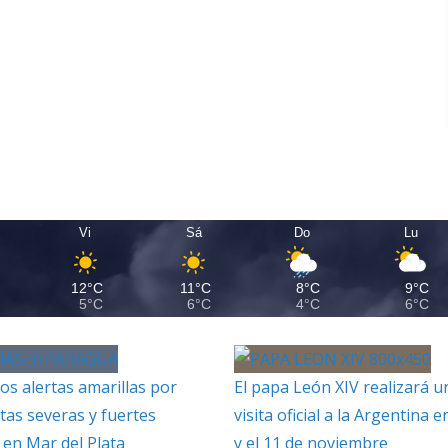
Vi
Sá
Do
Lu
12°C
11°C
8°C
9°C
5°C
6°C
4°C
6°C
os alertas amarillas por
El papa León XIV realizará u
as severas y fuertes
visita oficial a la Argentina e
 en Mar del Plata
y el 11 de noviembre