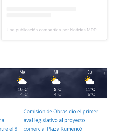
Una publicación compartida por Noticias MDP (@noticiasmdp)
Ma
Mi
Ju
10°C
9°C
11°C
4°C
4°C
5°C
Comisión de Obras dio el primer
na
aval legislativo al proyecto
ntre el 8
comercial Plaza Rumencó