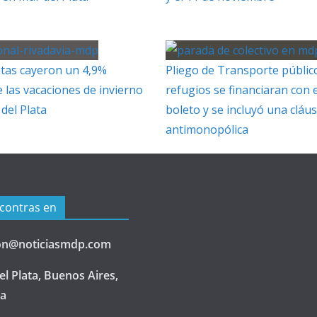
tas cayeron un 4,9%
Pliego de Transporte públic
 las vacaciones de invierno
refugios se financiaran con e
del Plata
boleto y se incluyó una cláu
antimonopólica
contras en
on@noticiasmdp.com
l Plata, Buenos Aires,
na