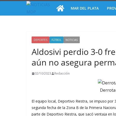
Saltar
MAR DEL PLATA
PROV
al
contenido
DEPORTES
FÚTBOL
NOTICIAS
Aldosivi perdio 3-0 fr
aún no asegura perm
02/10/2023
Redacción
Derrota 
El equipo local, Deportivo Riestra, se impuso por 3
segunda fecha de la Zona B de la Primera Nacional
parte de Deportivo Riestra, que sacó ventaja en lo