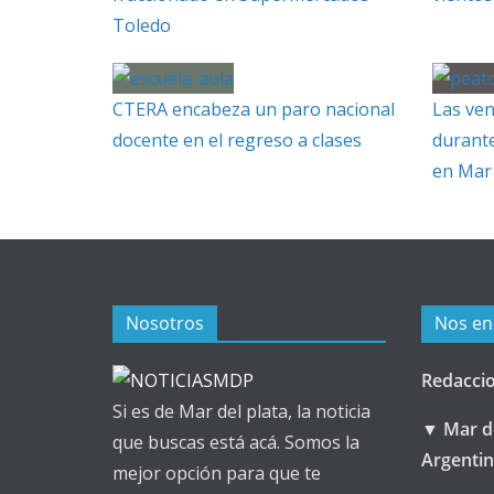
Toledo
CTERA encabeza un paro nacional
Las ven
docente en el regreso a clases
durante
en Mar 
Nosotros
Nos en
Redacci
Si es de Mar del plata, la noticia
▼ Mar de
que buscas está acá. Somos la
Argenti
mejor opción para que te