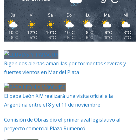
Ju
Vi
Sá
Do
Lu
Ma
Mi
10°C
12°C
10°C
10°C
8°C
9°C
8°C
8°C
5°C
6°C
5°C
6°C
6°C
7°C
Rigen dos alertas amarillas por tormentas severas y
fuertes vientos en Mar del Plata
El papa León XIV realizará una visita oficial a la
Argentina entre el 8 y el 11 de noviembre
Comisión de Obras dio el primer aval legislativo al
proyecto comercial Plaza Rumencó