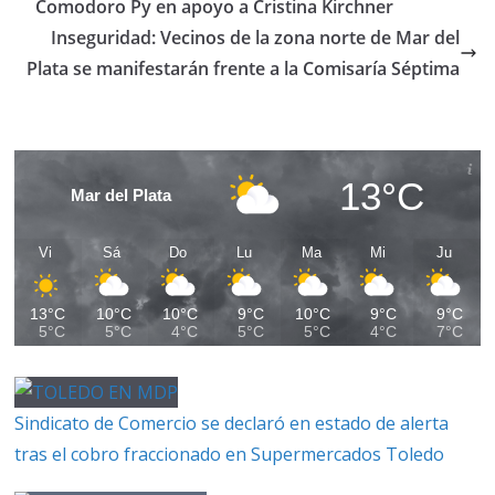
Comodoro Py en apoyo a Cristina Kirchner
Inseguridad: Vecinos de la zona norte de Mar del
Plata se manifestarán frente a la Comisaría Séptima
13°C
Mar del Plata
Vi
Sá
Do
Lu
Ma
Mi
Ju
13°C
10°C
10°C
9°C
10°C
9°C
9°C
5°C
5°C
4°C
5°C
5°C
4°C
7°C
Sindicato de Comercio se declaró en estado de alerta
tras el cobro fraccionado en Supermercados Toledo