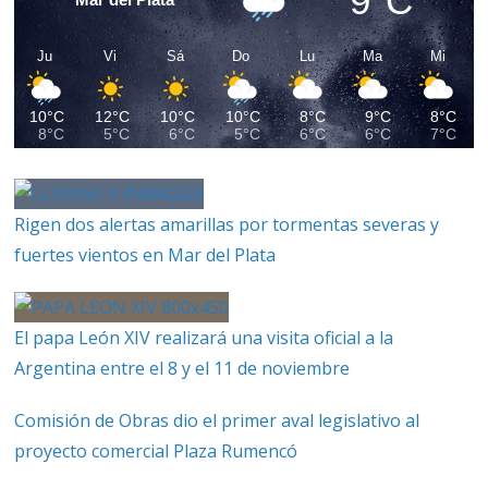
9°C
Ju
Vi
Sá
Do
Lu
Ma
Mi
10°C
12°C
10°C
10°C
8°C
9°C
8°C
8°C
5°C
6°C
5°C
6°C
6°C
7°C
Rigen dos alertas amarillas por tormentas severas y
fuertes vientos en Mar del Plata
El papa León XIV realizará una visita oficial a la
Argentina entre el 8 y el 11 de noviembre
Comisión de Obras dio el primer aval legislativo al
proyecto comercial Plaza Rumencó