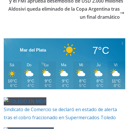
y el FMI aprueba desembolso de USD 2.000 millones
Aldosivi queda eliminado de la Copa Argentina tras
un final dramático
7°C
Mar del Plata
Sá
Do
Lu
Ma
Mi
Ju
Vi
10°C
9°C
9°C
9°C
8°C
8°C
11°C
6°C
4°C
6°C
4°C
5°C
6°C
8°C
Sindicato de Comercio se declaró en estado de alerta
tras el cobro fraccionado en Supermercados Toledo