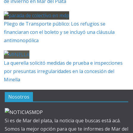
de invierno en Mar del Plata
Pliego de Transporte público: Los refugios se
financiaran con el boleto y se incluyó una cláusula
antimonopólica
La querella solicitó medidas de prueba e inspecciones
por presuntas irregularidades en la concesión del
Minella
Nosotros
Si es de Mar del plata, la noticia que buscas está acá.
Somos la mejor opción para que te informes de Mar del