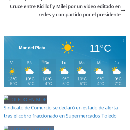
Cruce entre Kicillof y Milei por un video editado en
redes y compartido por el presidente
11°C
Mar del Plata
Vi
Sá
Do
Lu
Ma
Mi
Ju
13°C
10°C
10°C
9°C
10°C
9°C
9°C
5°C
5°C
4°C
5°C
5°C
4°C
7°C
Sindicato de Comercio se declaró en estado de alerta
tras el cobro fraccionado en Supermercados Toledo