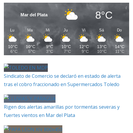
8°C
Mar del Plata
Lu
Ma
Mi
Ju
Vi
Sá
Do
10°C
10°C
9°C
10°C
12°C
13°C
14°C
6°C
5°C
3°C
7°C
9°C
10°C
11°C
Sindicato de Comercio se declaró en estado de alerta
tras el cobro fraccionado en Supermercados Toledo
Rigen dos alertas amarillas por tormentas severas y
fuertes vientos en Mar del Plata