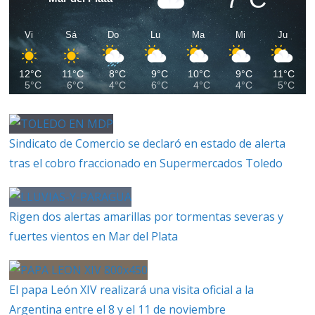
Vi
Sá
Do
Lu
Ma
Mi
Ju
12°C
11°C
8°C
9°C
10°C
9°C
11°C
5°C
6°C
4°C
6°C
4°C
4°C
5°C
Sindicato de Comercio se declaró en estado de alerta
tras el cobro fraccionado en Supermercados Toledo
Rigen dos alertas amarillas por tormentas severas y
fuertes vientos en Mar del Plata
El papa León XIV realizará una visita oficial a la
Argentina entre el 8 y el 11 de noviembre