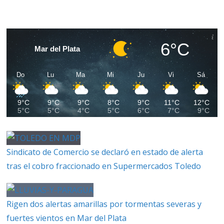
6°C
Mar del Plata
Do
Lu
Ma
Mi
Ju
Vi
Sá
9°C
9°C
9°C
8°C
9°C
11°C
12°C
5°C
5°C
4°C
5°C
6°C
7°C
9°C
Sindicato de Comercio se declaró en estado de alerta
tras el cobro fraccionado en Supermercados Toledo
Rigen dos alertas amarillas por tormentas severas y
fuertes vientos en Mar del Plata