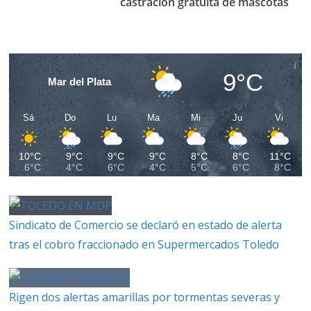
castración gratuita de mascotas
9°C
Mar del Plata
Sá
Do
Lu
Ma
Mi
Ju
Vi
10°C
9°C
9°C
9°C
8°C
8°C
11°C
6°C
4°C
6°C
4°C
5°C
6°C
8°C
Sindicato de Comercio se declaró en estado de alerta
tras el cobro fraccionado en Supermercados Toledo
Rigen dos alertas amarillas por tormentas severas y