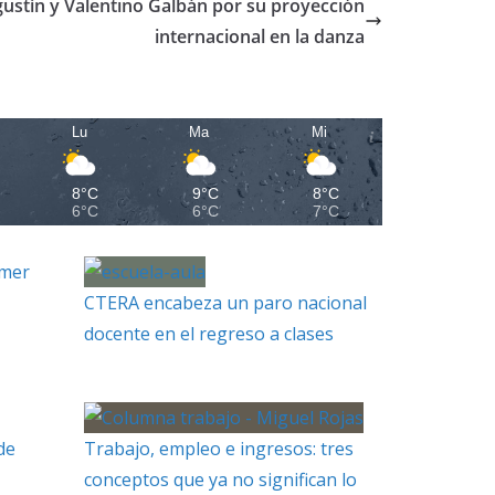
gustín y Valentino Galbán por su proyección
internacional en la danza
Lu
Ma
Mi
8°C
9°C
8°C
6°C
6°C
7°C
imer
CTERA encabeza un paro nacional
docente en el regreso a clases
de
Trabajo, empleo e ingresos: tres
conceptos que ya no significan lo