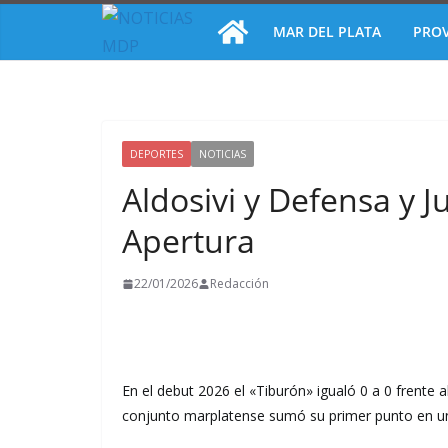
Saltar
MAR DEL PLATA
PROV
al
contenido
DEPORTES
NOTICIAS
Aldosivi y Defensa y J
Apertura
22/01/2026
Redacción
En el debut 2026 el «Tiburón» igualó 0 a 0 frente 
conjunto marplatense sumó su primer punto en un