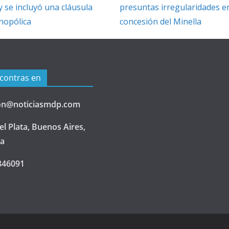
y se incluyó una cláusula
presuntas irregularidades en
nopólica
concesión del Minella
contras en
on@noticiasmdp.com
l Plata, Buenos Aires,
na
846091