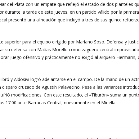
 Mar del Plata con un empate que reflejó el estado de dos planteles q
or durante la tarde de este jueves, en un partido válido por la primer
local presentó una alineación que incluyó a tres de sus quince refue
e superior para el equipo dirigido por Mariano Soso. Defensa y Justic
rar su defensa con Matías Morello como zaguero central improvisado a
laborar juego ofensivo y prácticamente no exigió al arquero Fiermarin
libró y Aldosivi logró adelantarse en el campo. De la mano de un act
 disparo cruzado de Agustín Palavecino. Pese a las variantes introduc
ufrió modificaciones. Con este resultado, el «Tiburón» suma un punto 
as 17:00 ante Barracas Central, nuevamente en el Minella.