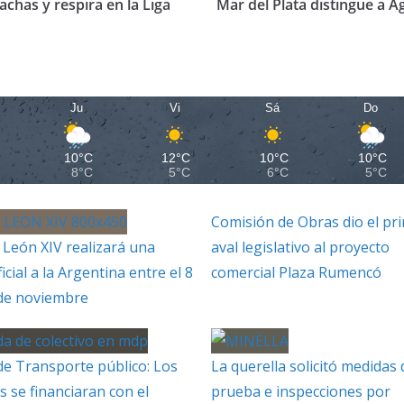
chas y respira en la Liga
Mar del Plata distingue a A
Ju
Vi
Sá
Do
10°C
12°C
10°C
10°C
8°C
5°C
6°C
5°C
Comisión de Obras dio el pr
 León XIV realizará una
aval legislativo al proyecto
ficial a la Argentina entre el 8
comercial Plaza Rumencó
 de noviembre
de Transporte público: Los
La querella solicitó medidas 
s se financiaran con el
prueba e inspecciones por