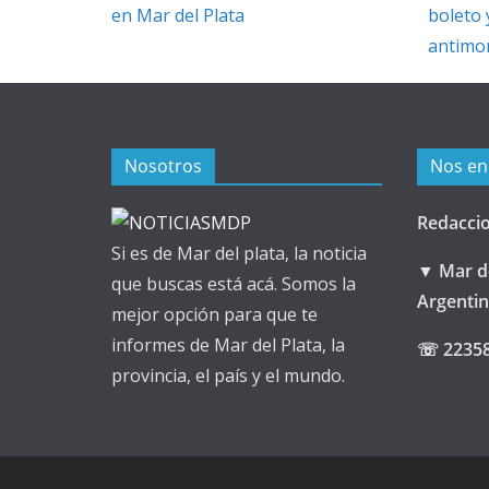
en Mar del Plata
boleto 
antimo
Nosotros
Nos en
Redacci
Si es de Mar del plata, la noticia
▼ Mar de
que buscas está acá. Somos la
Argenti
mejor opción para que te
informes de Mar del Plata, la
☏ 2235
provincia, el país y el mundo.