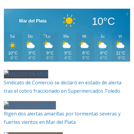
10°C
Mar del Plata
Sá
Do
Lu
Ma
Mi
Ju
Vi
10°C
9°C
9°C
9°C
8°C
8°C
11°C
6°C
4°C
6°C
4°C
5°C
6°C
8°C
Sindicato de Comercio se declaró en estado de alerta
tras el cobro fraccionado en Supermercados Toledo
Rigen dos alertas amarillas por tormentas severas y
fuertes vientos en Mar del Plata