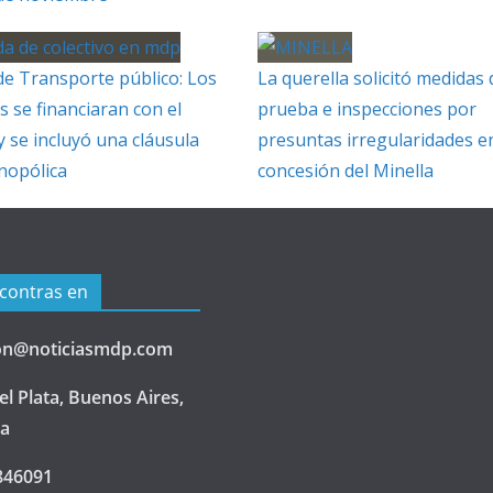
de Transporte público: Los
La querella solicitó medidas 
s se financiaran con el
prueba e inspecciones por
y se incluyó una cláusula
presuntas irregularidades en
nopólica
concesión del Minella
contras en
on@noticiasmdp.com
l Plata, Buenos Aires,
na
846091