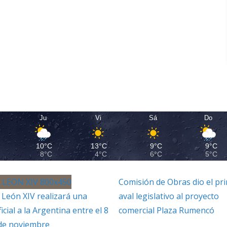
Ju
Vi
Sá
Do
10°C
13°C
9°C
9°C
8°C
4°C
6°C
5°C
Comisión de Obras dio el pr
 León XIV realizará una
aval legislativo al proyecto
ficial a la Argentina entre el 8
comercial Plaza Rumencó
 de noviembre