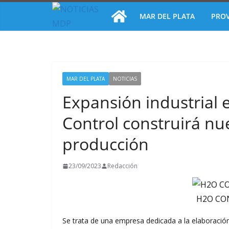
Saltar
MAR DEL PLATA
PROV
al
contenido
MAR DEL PLATA
NOTICIAS
Expansión industrial 
Control construirá nu
producción
23/09/2023
Redacción
H2O CO
Se trata de una empresa dedicada a la elaboració