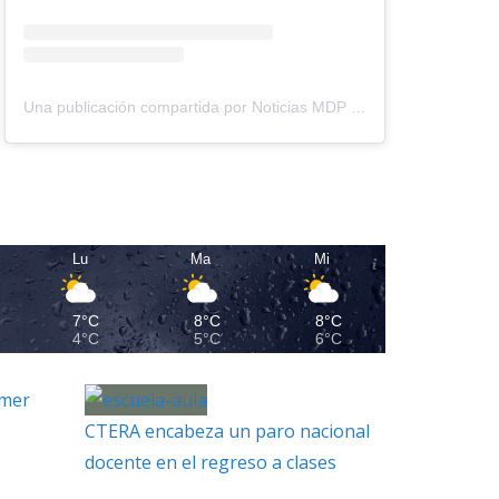
Una publicación compartida por Noticias MDP (@noticiasmdp)
Lu
Ma
Mi
7°C
8°C
8°C
4°C
5°C
6°C
imer
CTERA encabeza un paro nacional
docente en el regreso a clases