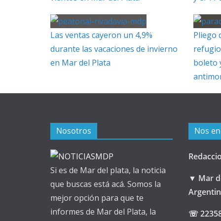
Las ventas cayeron un 4,9%
Pliego 
durante las vacaciones de invierno
refugio
en Mar del Plata
boleto 
antimo
Nosotros
Nos en
Redacci
Si es de Mar del plata, la noticia
▼ Mar de
que buscas está acá. Somos la
Argenti
mejor opción para que te
informes de Mar del Plata, la
☏ 2235