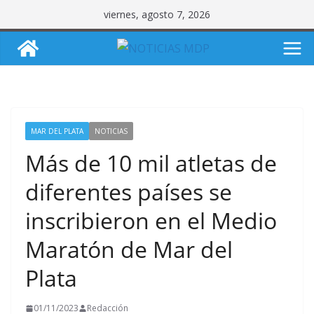
Saltar
viernes, agosto 7, 2026
al
contenido
MAR DEL PLATA
NOTICIAS
Más de 10 mil atletas de
diferentes países se
inscribieron en el Medio
Maratón de Mar del
Plata
01/11/2023
Redacción