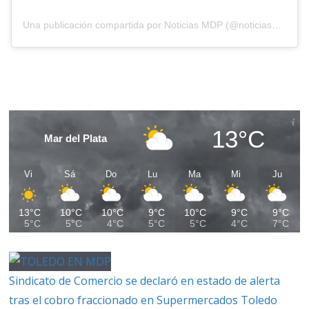
Una publicación compartida por Noticias MDP (@noticiasmdp)
13°C
Mar del Plata
Vi
Sá
Do
Lu
Ma
Mi
Ju
13°C
10°C
10°C
9°C
10°C
9°C
9°C
5°C
5°C
4°C
5°C
5°C
4°C
7°C
Sindicato de Comercio se declaró en estado de alerta
tras el cobro fraccionado en Supermercados Toledo