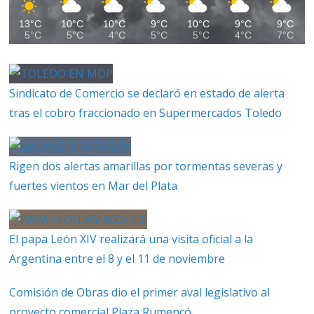
13°C
10°C
10°C
9°C
10°C
9°C
9°C
5°C
5°C
4°C
5°C
5°C
4°C
7°C
Sindicato de Comercio se declaró en estado de alerta
tras el cobro fraccionado en Supermercados Toledo
Rigen dos alertas amarillas por tormentas severas y
fuertes vientos en Mar del Plata
El papa León XIV realizará una visita oficial a la
Argentina entre el 8 y el 11 de noviembre
Comisión de Obras dio el primer aval legislativo al
proyecto comercial Plaza Rumencó