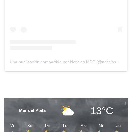
Una publicación compartida por Noticias MDP (@noticiasmdp)
13°C
Mar del Plata
Vi
Sá
Do
Lu
Ma
Mi
Ju