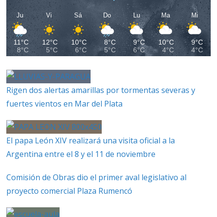
Ju
Vi
Sá
Do
Lu
Ma
Mi
11°C
12°C
10°C
8°C
9°C
10°C
9°C
8°C
5°C
6°C
5°C
6°C
4°C
4°C
Rigen dos alertas amarillas por tormentas severas y
fuertes vientos en Mar del Plata
El papa León XIV realizará una visita oficial a la
Argentina entre el 8 y el 11 de noviembre
Comisión de Obras dio el primer aval legislativo al
proyecto comercial Plaza Rumencó