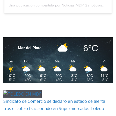
Una publicación compartida por Noticias MDP (@noticiasmdp)
6°C
Mar del Plata
Sá
Do
Lu
Ma
Mi
Ju
Vi
10°C
9°C
9°C
9°C
8°C
8°C
11°C
5°C
4°C
6°C
4°C
4°C
6°C
8°C
Sindicato de Comercio se declaró en estado de alerta
tras el cobro fraccionado en Supermercados Toledo