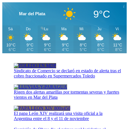
9°C
Mar del Plata
Sá
Do
Lu
Ma
Mi
Ju
Vi
10°C
9°C
9°C
9°C
8°C
8°C
11°C
6°C
4°C
6°C
4°C
5°C
6°C
8°C
Sindicato de Comercio se declaró en estado de alerta tras el
cobro fraccionado en Supermercados Toledo
Rigen dos alertas amarillas por tormentas severas y fuertes
vientos en Mar del Plata
El papa León XIV realizará una visita oficial a la
Argentina entre el 8 y el 11 de noviembre