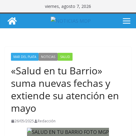
Saltar
viernes, agosto 7, 2026
al
contenido
MAR DEL PLATA
NOTICIAS
SALUD
«Salud en tu Barrio»
suma nuevas fechas y
extiende su atención en
mayo
26/05/2025
Redacción