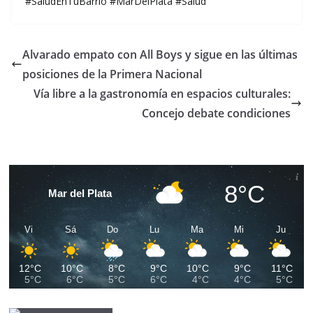
#SaludEnTuBarrio #MarDelPlata #Salud
Alvarado empato con All Boys y sigue en las últimas
posiciones de la Primera Nacional
Vía libre a la gastronomía en espacios culturales:
Concejo debate condiciones
8°C
Mar del Plata
Vi
Sá
Do
Lu
Ma
Mi
Ju
12°C
10°C
8°C
9°C
10°C
9°C
11°C
5°C
6°C
5°C
6°C
4°C
4°C
5°C