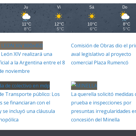
Ju
Vi
Sá
Do
11°C
12°C
10°C
8°C
8°C
5°C
6°C
5°C
Comisión de Obras dio el pr
 León XIV realizará una
aval legislativo al proyecto
ficial a la Argentina entre el 8
comercial Plaza Rumencó
 de noviembre
de Transporte público: Los
La querella solicitó medidas 
s se financiaran con el
prueba e inspecciones por
y se incluyó una cláusula
presuntas irregularidades en
nopólica
concesión del Minella