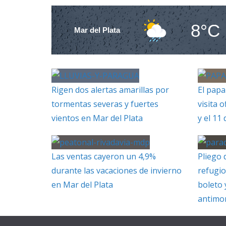
8°C
Mar del Plata
Rigen dos alertas amarillas por
El papa
tormentas severas y fuertes
visita o
vientos en Mar del Plata
y el 11
Las ventas cayeron un 4,9%
Pliego 
durante las vacaciones de invierno
refugio
en Mar del Plata
boleto 
antimo