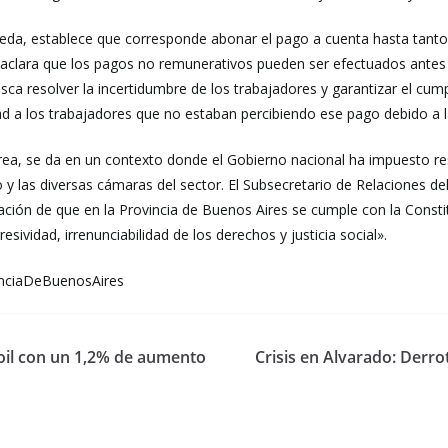
neda, establece que corresponde abonar el pago a cuenta hasta tanto 
se aclara que los pagos no remunerativos pueden ser efectuados ante
sca resolver la incertidumbre de los trabajadores y garantizar el cum
dad a los trabajadores que no estaban percibiendo ese pago debido a 
rrea, se da en un contexto donde el Gobierno nacional ha impuesto res
 las diversas cámaras del sector. El Subsecretario de Relaciones de
ción de que en la Provincia de Buenos Aires se cumple con la Constit
sividad, irrenunciabilidad de los derechos y justicia social».
inciaDeBuenosAires
soil con un 1,2% de aumento
Crisis en Alvarado: Derro