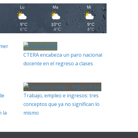
Lu
Ma
Mi
9°C
10°C
9°C
6°C
4°C
4°C
imer
CTERA encabeza un paro nacional
docente en el regreso a clases
de
Trabajo, empleo e ingresos: tres
conceptos que ya no significan lo
 la
mismo