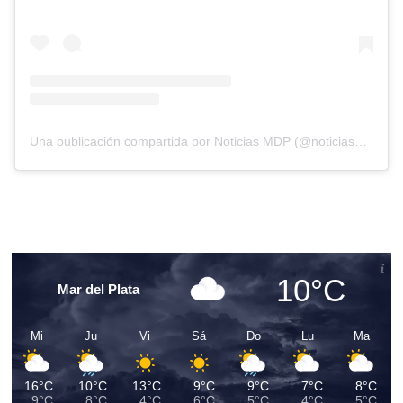
Una publicación compartida por Noticias MDP (@noticiasmdp)
10°C
Mar del Plata
Mi
Ju
Vi
Sá
Do
Lu
Ma
16°C
10°C
13°C
9°C
9°C
7°C
8°C
9°C
8°C
4°C
6°C
5°C
4°C
5°C