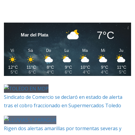
7°C
Mar del Plata
Vi
Sá
Do
Lu
Ma
Mi
Ju
12°C
11°C
8°C
9°C
10°C
9°C
11°C
5°C
6°C
4°C
6°C
4°C
4°C
5°C
Sindicato de Comercio se declaró en estado de alerta
tras el cobro fraccionado en Supermercados Toledo
Rigen dos alertas amarillas por tormentas severas y